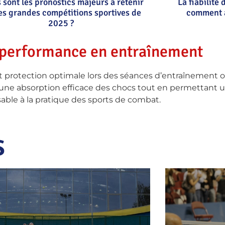
 sont les pronostics majeurs à retenir
La fiabilité
les grandes compétitions sportives de
comment a
2025 ?
 performance en entraînement
et protection optimale lors des séances d’entraînement 
t une absorption efficace des chocs tout en permettant
able à la pratique des sports de combat.
s