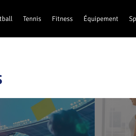
tball
Tennis
Fitness
Équipement
Sp
s