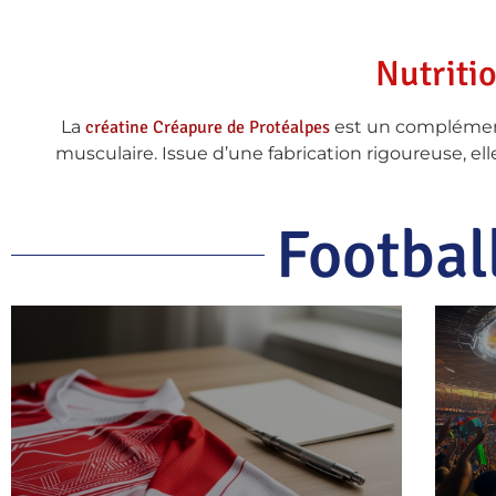
Nutriti
La
créatine Créapure de Protéalpes
est un complément 
musculaire. Issue d’une fabrication rigoureuse, el
Footbal