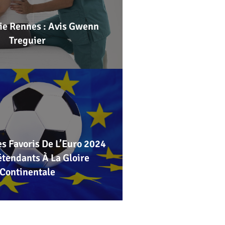
ie Rennes : Avis Gwenn
Treguier
es Favoris De L’Euro 2024
étendants À La Gloire
Continentale