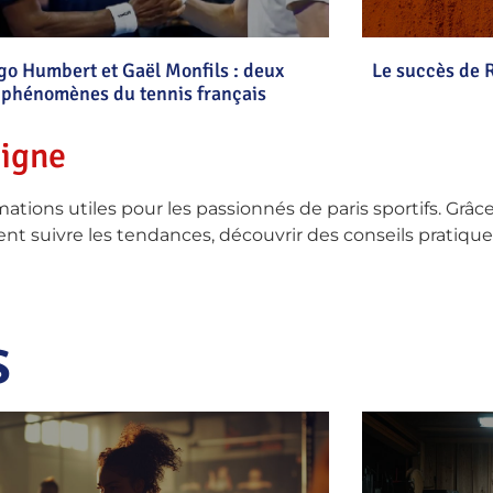
go Humbert et Gaël Monfils : deux
Le succès de 
phénomènes du tennis français
ligne
ations utiles pour les passionnés de paris sportifs. Grâ
nt suivre les tendances, découvrir des conseils pratique
s