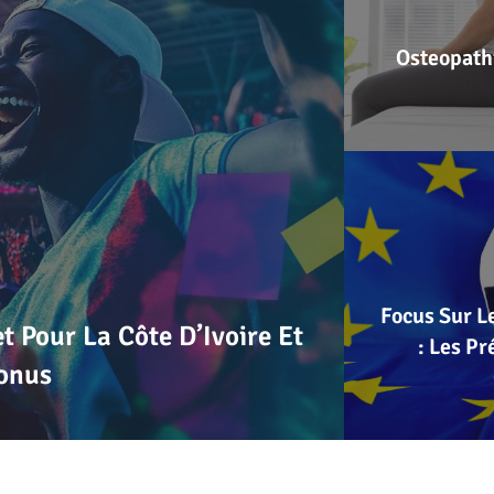
Osteopath
Focus Sur L
 Pour La Côte D’Ivoire Et
: Les Pr
onus