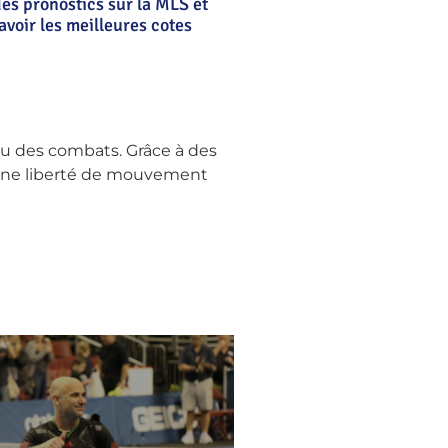
 des pronostics sur la MLS et
voir les meilleures cotes
ou des combats. Grâce à des
 une liberté de mouvement