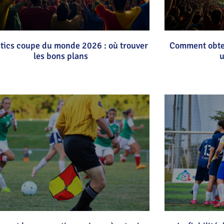
tics coupe du monde 2026 : où trouver
Comment obteni
les bons plans
u