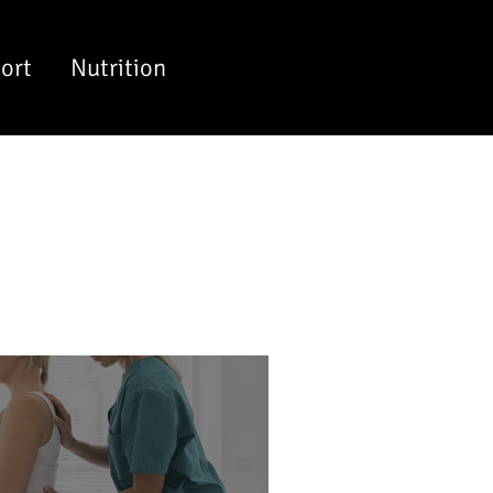
ort
Nutrition