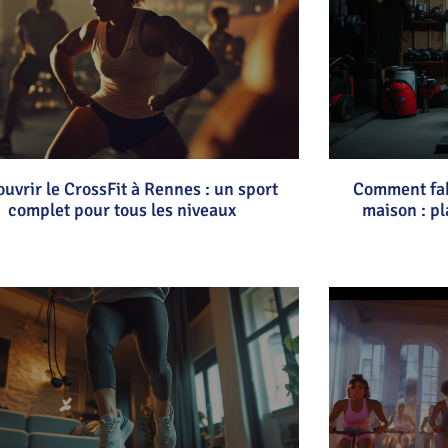
uvrir le CrossFit à Rennes : un sport
Comment fab
complet pour tous les niveaux
maison : pl