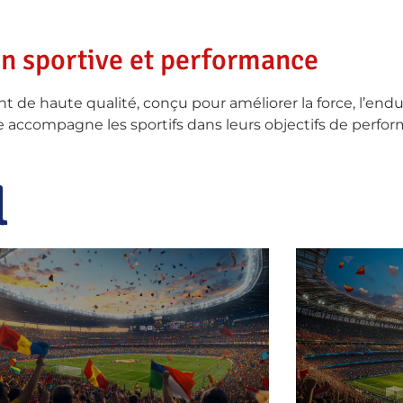
on sportive et performance
de haute qualité, conçu pour améliorer la force, l’endu
le accompagne les sportifs dans leurs objectifs de perfo
l