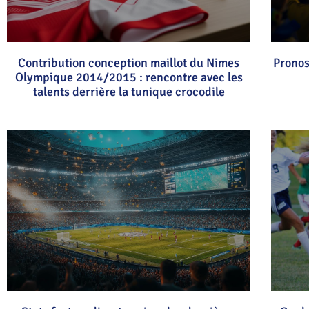
Contribution conception maillot du Nimes
Pronos
Olympique 2014/2015 : rencontre avec les
talents derrière la tunique crocodile