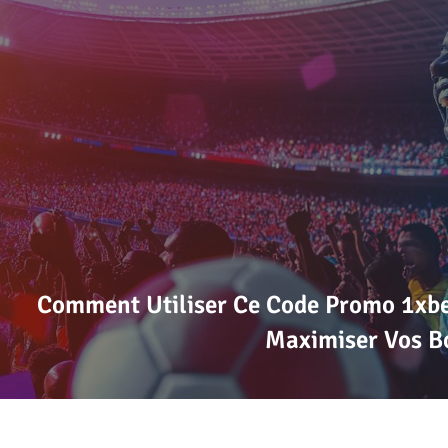
Comment Utiliser Ce Code Promo 1xbet
Maximiser Vos B