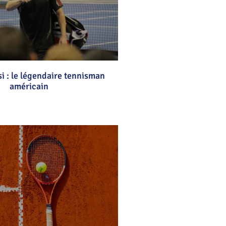
i : le légendaire tennisman
américain