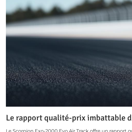
Le rapport qualité-prix imbattable 
Le Scorpion Exo-2000 Evo Air Track offre un rapport qua