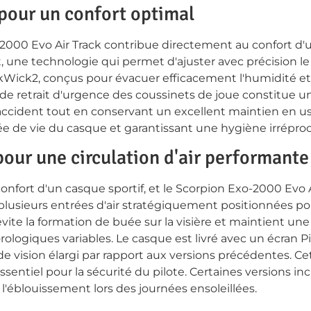
pour un confort optimal
000 Evo Air Track contribue directement au confort d'ut
t, une technologie qui permet d'ajuster avec précision l
wikWick2, conçus pour évacuer efficacement l'humidité e
 de retrait d'urgence des coussinets de joue constitue u
d'accident tout en conservant un excellent maintien en 
rée de vie du casque et garantissant une hygiène irrépro
pour une circulation d'air performante
onfort d'un casque sportif, et le Scorpion Exo-2000 Evo A
plusieurs entrées d'air stratégiquement positionnées po
 évite la formation de buée sur la visière et maintient u
ologiques variables. Le casque est livré avec un écran 
e vision élargi par rapport aux versions précédentes. Ce
ssentiel pour la sécurité du pilote. Certaines versions i
'éblouissement lors des journées ensoleillées.