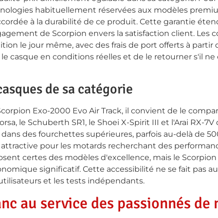
hnologies habituellement réservées aux modèles premium
cordée à la durabilité de ce produit. Cette garantie éten
gagement de Scorpion envers la satisfaction client. Le
on le jour même, avec des frais de port offerts à partir d
le casque en conditions réelles et de le retourner s'il n
casques de sa catégorie
Scorpion Exo-2000 Evo Air Track, il convient de le compa
sa, le Schuberth SR1, le Shoei X-Spirit III et l'Arai RX-7V
 dans des fourchettes supérieures, parfois au-delà de 50
 attractive pour les motards recherchant des performa
sent certes des modèles d'excellence, mais le Scorpion p
que significatif. Cette accessibilité ne se fait pas au 
ilisateurs et les tests indépendants.
lanc au service des passionnés de