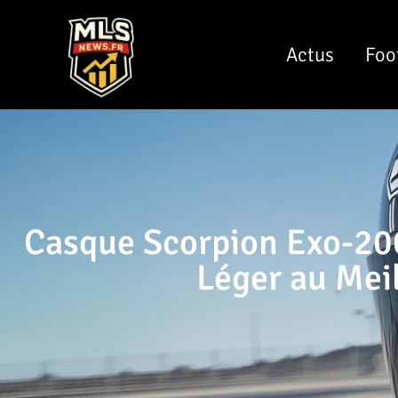
Actus
Foo
Casque Scorpion Exo-200
Léger au Meil