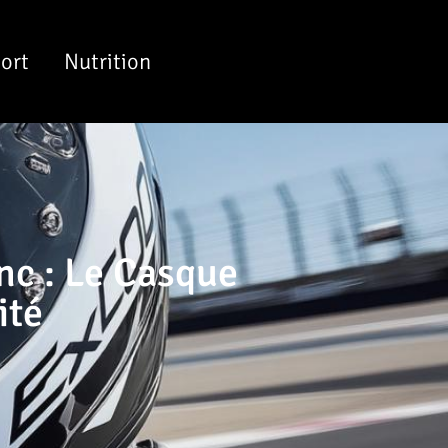
ort
Nutrition
nc : Le Casque
ité