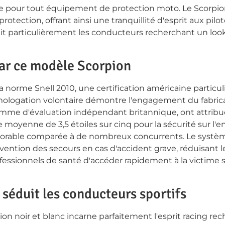
lue pour tout équipement de protection moto. Le Scorpio
tection, offrant ainsi une tranquillité d'esprit aux pilot
it particulièrement les conducteurs recherchant un loo
par ce modèle Scorpion
la norme Snell 2010, une certification américaine partic
mologation volontaire démontre l'engagement du fabrica
amme d'évaluation indépendant britannique, ont attribué
 moyenne de 3,5 étoiles sur cinq pour la sécurité sur l'
avorable comparée à de nombreux concurrents. Le systèm
rvention des secours en cas d'accident grave, réduisant 
rofessionnels de santé d'accéder rapidement à la victime
i séduit les conducteurs sportifs
n noir et blanc incarne parfaitement l'esprit racing reche