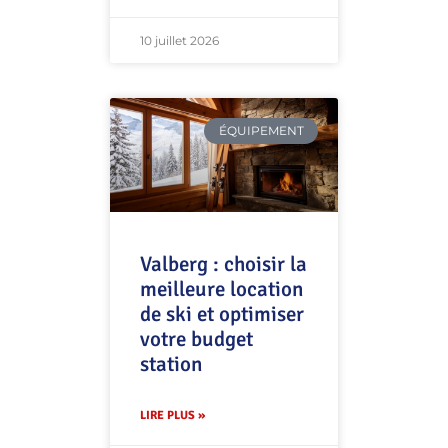
10 juillet 2026
ÉQUIPEMENT
Valberg : choisir la
meilleure location
de ski et optimiser
votre budget
station
LIRE PLUS »