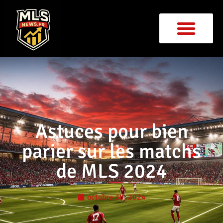
Astuces pour bien
parier sur les matchs
de MLS 2024
octobre 30, 2024