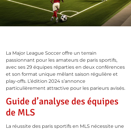
La Major League Soccer offre un terrain
passionnant pour les amateurs de paris sportifs,
avec ses 29 équipes réparties en deux conférences
et son format unique mêlant saison régulière et
play-offs. L’édition 2024 s’annonce
particulièrement attractive pour les parieurs avisés.
Guide d’analyse des équipes
de MLS
La réussite des paris sportifs en MLS nécessite une