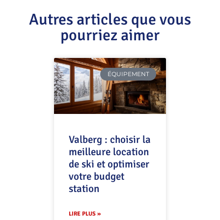
Autres articles que vous
pourriez aimer
ÉQUIPEMENT
Valberg : choisir la
meilleure location
de ski et optimiser
votre budget
station
LIRE PLUS »