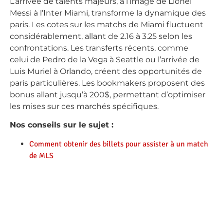
L’arrivée de talents majeurs, à l’image de Lionel
Messi à l’Inter Miami, transforme la dynamique des
paris. Les cotes sur les matchs de Miami fluctuent
considérablement, allant de 2.16 à 3.25 selon les
confrontations. Les transferts récents, comme
celui de Pedro de la Vega à Seattle ou l’arrivée de
Luis Muriel à Orlando, créent des opportunités de
paris particulières. Les bookmakers proposent des
bonus allant jusqu’à 200$, permettant d’optimiser
les mises sur ces marchés spécifiques.
Nos conseils sur le sujet :
Comment obtenir des billets pour assister à un match
de MLS