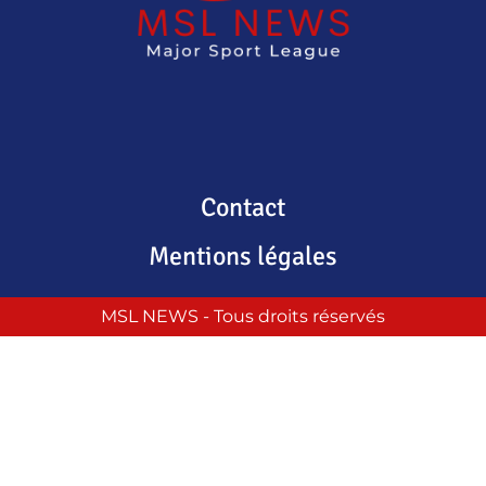
Contact
Mentions légales
MSL NEWS - Tous droits réservés