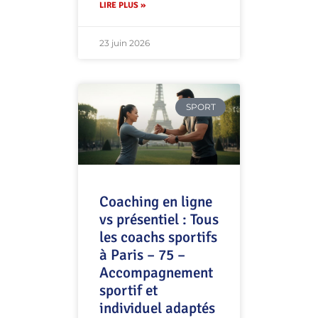
LIRE PLUS »
23 juin 2026
SPORT
Coaching en ligne
vs présentiel : Tous
les coachs sportifs
à Paris – 75 –
Accompagnement
sportif et
individuel adaptés